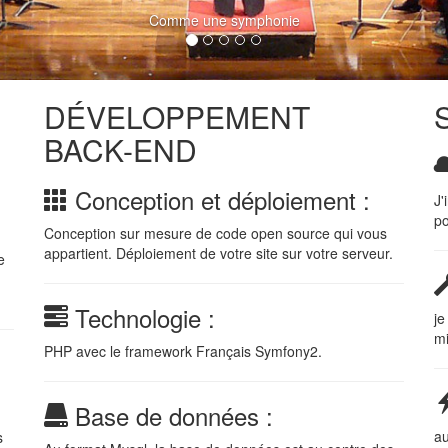
Comme une symphonie
DÉVELOPPEMENT
BACK-END
Conception et déploiement :
J'
po
Conception sur mesure de code open source qui vous
appartient. Déploiement de votre site sur votre serveur.
e
Technologie :
je
mi
PHP avec le framework Français Symfony2.
Base de données :
au
s