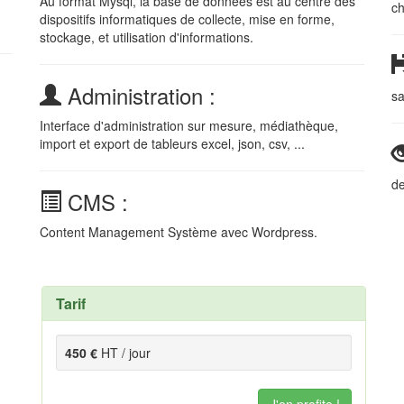
Au format Mysql, la base de données est au centre des
c
dispositifs informatiques de collecte, mise en forme,
stockage, et utilisation d'informations.
Administration :
sa
Interface d'administration sur mesure, médiathèque,
import et export de tableurs excel, json, csv, ...
de
CMS :
Content Management Système avec Wordpress.
Tarif
450 €
HT / jour